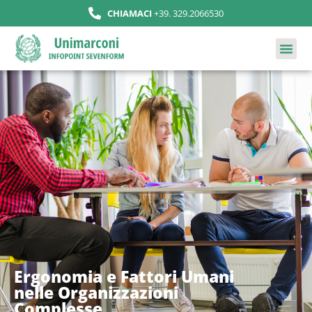
CHIAMACI
+39. 329.2066530
Ergonomia e Fattori Umani
nelle Organizzazioni
Complesse