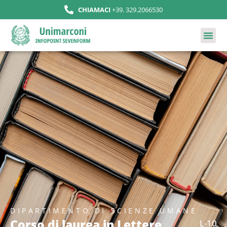
CHIAMACI
+39. 329.2066530
DIPARTIMENTO DI SCIENZE UMANE
Corso di laurea in Lettere
L-10