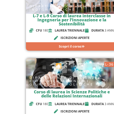
DIPARTIMENTO DI SCIENZE
INGEGNERISTICHE
L-7 e L-9 Corso di laurea interclasse in
Ingegneria per l’Innovazione e la
Sostenibilità
CFU
180
LAUREA TRIENNALE
DURATA
3 ANN
ISCRIZIONI APERTE
Scopri il corso
L-36
DIPARTIMENTO DI SCIENZE
ECONOMICO-AZIENDALI,
GIURIDICHE E POLITICHE
Corso di laurea in Scienze Politiche e
delle Relazioni Internazionali
CFU
180
LAUREA TRIENNALE
DURATA
3 ANN
ISCRIZIONI APERTE