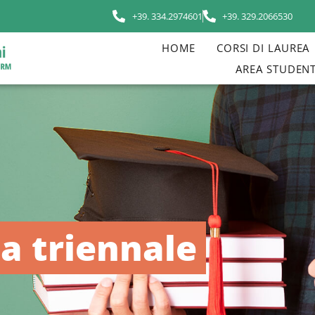
+39. 334.2974601
+39. 329.2066530
HOME
CORSI DI LAUREA
AREA STUDENT
ea triennale