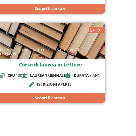
Scopri il corso
L-10
DIPARTIMENTO DI SCIENZE
UMANE
Corso di laurea in Lettere
CFU
180
LAUREA TRIENNALE
DURATA
3 ANNI
ISCRIZIONI APERTE
Scopri il corso