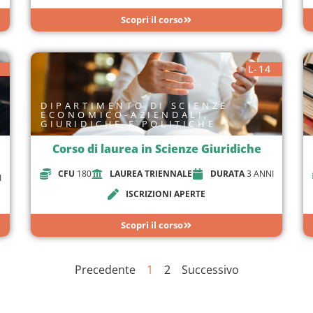
Scopri il corso
L-14
DIPARTIMENTO DI SCIENZE
ECONOMICO-AZIENDALI,
GIURIDICHE E POLITICHE
Corso di laurea in Scienze Giuridiche
CFU
180
LAUREA TRIENNALE
DURATA
3 ANNI
I
ISCRIZIONI APERTE
Scopri il corso
Precedente
1
2
Successivo