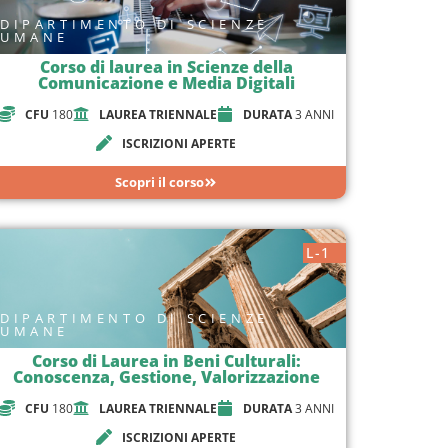
DIPARTIMENTO DI SCIENZE
UMANE
Corso di laurea in Scienze della
Comunicazione e Media Digitali
CFU
180
LAUREA TRIENNALE
DURATA
3 ANNI
ISCRIZIONI APERTE
Scopri il corso
L-1
DIPARTIMENTO DI SCIENZE
UMANE
Corso di Laurea in Beni Culturali:
Conoscenza, Gestione, Valorizzazione
CFU
180
LAUREA TRIENNALE
DURATA
3 ANNI
ISCRIZIONI APERTE