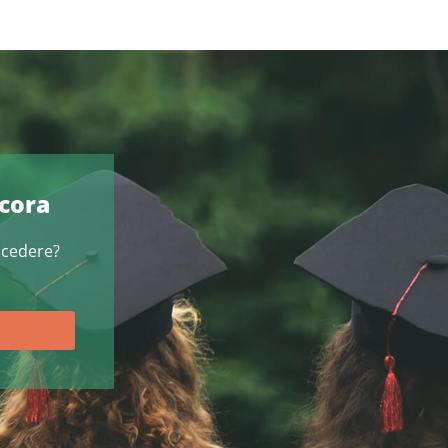
ncora
ocedere?