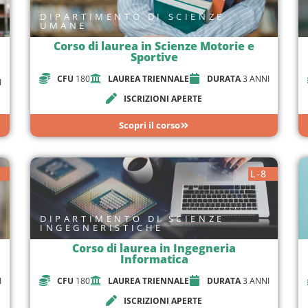
DIPARTIMENTO DI SCIENZE
UMANE
Corso di laurea in Scienze Motorie e
Sportive
CFU
180
LAUREA TRIENNALE
DURATA
3 ANNI
I
ISCRIZIONI APERTE
Scopri il corso
L-8
DIPARTIMENTO DI SCIENZE
INGEGNERISTICHE
Corso di laurea in Ingegneria
Informatica
I
CFU
180
LAUREA TRIENNALE
DURATA
3 ANNI
ISCRIZIONI APERTE