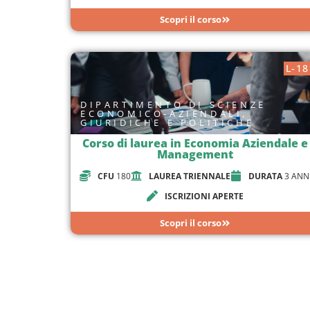
Scopri il corso
L-18
DIPARTIMENTO DI SCIENZE
ECONOMICO-AZIENDALI,
GIURIDICHE E POLITICHE
Corso di laurea in Economia Aziendale e
Management
CFU
180
LAUREA TRIENNALE
DURATA
3 ANN
ISCRIZIONI APERTE
Scopri il corso