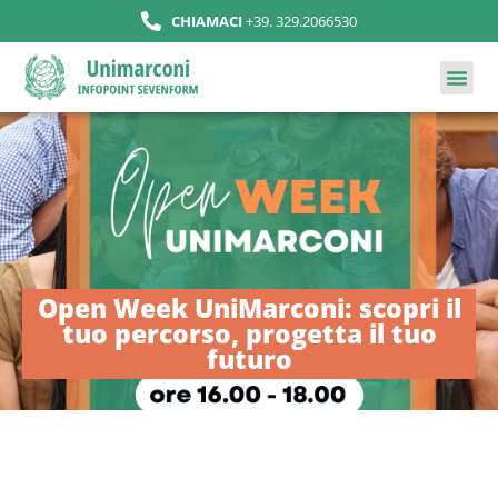
CHIAMACI
+39. 329.2066530
Open Week UniMarconi: scopri il
tuo percorso, progetta il tuo
futuro